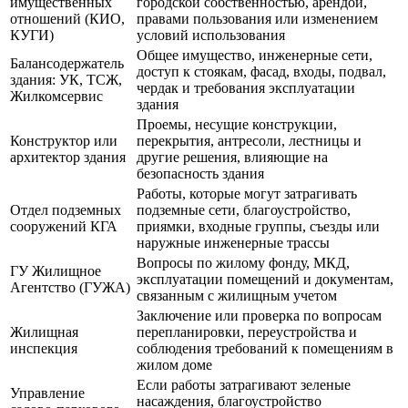
имущественных
городской собственностью, арендой,
отношений (КИО,
правами пользования или изменением
КУГИ)
условий использования
Общее имущество, инженерные сети,
Балансодержатель
доступ к стоякам, фасад, входы, подвал,
здания: УК, ТСЖ,
чердак и требования эксплуатации
Жилкомсервис
здания
Проемы, несущие конструкции,
Конструктор или
перекрытия, антресоли, лестницы и
архитектор здания
другие решения, влияющие на
безопасность здания
Работы, которые могут затрагивать
Отдел подземных
подземные сети, благоустройство,
сооружений КГА
приямки, входные группы, съезды или
наружные инженерные трассы
Вопросы по жилому фонду, МКД,
ГУ Жилищное
эксплуатации помещений и документам,
Агентство (ГУЖА)
связанным с жилищным учетом
Заключение или проверка по вопросам
Жилищная
перепланировки, переустройства и
инспекция
соблюдения требований к помещениям в
жилом доме
Если работы затрагивают зеленые
Управление
насаждения, благоустройство