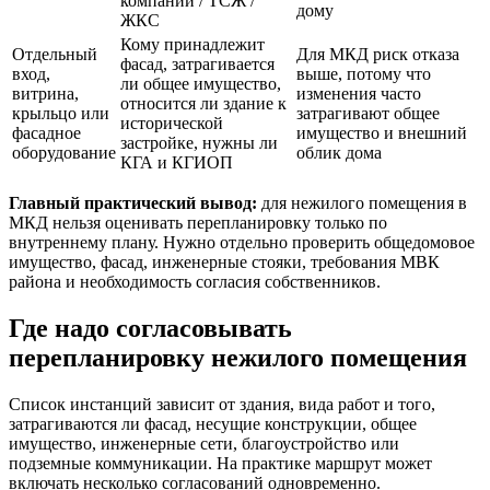
компании / ТСЖ /
дому
ЖКС
Кому принадлежит
Отдельный
Для МКД риск отказа
фасад, затрагивается
вход,
выше, потому что
ли общее имущество,
витрина,
изменения часто
относится ли здание к
крыльцо или
затрагивают общее
исторической
фасадное
имущество и внешний
застройке, нужны ли
оборудование
облик дома
КГА и КГИОП
Главный практический вывод:
для нежилого помещения в
МКД нельзя оценивать перепланировку только по
внутреннему плану. Нужно отдельно проверить общедомовое
имущество, фасад, инженерные стояки, требования МВК
района и необходимость согласия собственников.
Где надо согласовывать
перепланировку нежилого помещения
Список инстанций зависит от здания, вида работ и того,
затрагиваются ли фасад, несущие конструкции, общее
имущество, инженерные сети, благоустройство или
подземные коммуникации. На практике маршрут может
включать несколько согласований одновременно.