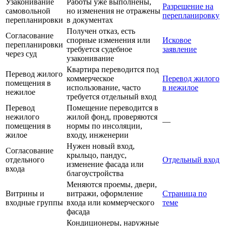
Узаконивание
Работы уже выполнены,
Разрешение на
самовольной
но изменения не отражены
перепланировку
перепланировки
в документах
Получен отказ, есть
Согласование
спорные изменения или
Исковое
перепланировки
требуется судебное
заявление
через суд
узаконивание
Квартира переводится под
Перевод жилого
коммерческое
Перевод жилого
помещения в
использование, часто
в нежилое
нежилое
требуется отдельный вход
Перевод
Помещение переводится в
нежилого
жилой фонд, проверяются
—
помещения в
нормы по инсоляции,
жилое
входу, инженерии
Нужен новый вход,
Согласование
крыльцо, пандус,
отдельного
Отдельный вход
изменение фасада или
входа
благоустройства
Меняются проемы, двери,
Витрины и
витражи, оформление
Страница по
входные группы
входа или коммерческого
теме
фасада
Кондиционеры, наружные