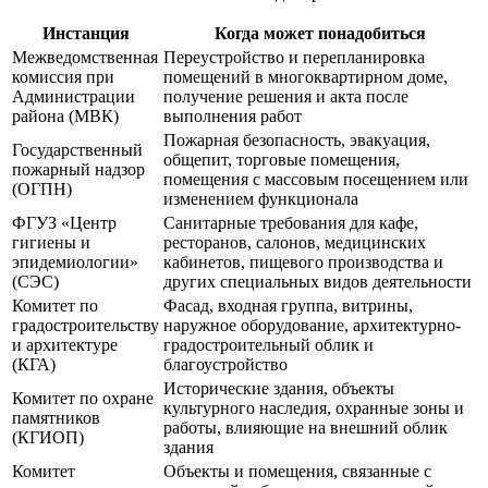
Инстанция
Когда может понадобиться
Межведомственная
Переустройство и перепланировка
комиссия при
помещений в многоквартирном доме,
Администрации
получение решения и акта после
района (МВК)
выполнения работ
Пожарная безопасность, эвакуация,
Государственный
общепит, торговые помещения,
пожарный надзор
помещения с массовым посещением или
(ОГПН)
изменением функционала
ФГУЗ «Центр
Санитарные требования для кафе,
гигиены и
ресторанов, салонов, медицинских
эпидемиологии»
кабинетов, пищевого производства и
(СЭС)
других специальных видов деятельности
Комитет по
Фасад, входная группа, витрины,
градостроительству
наружное оборудование, архитектурно-
и архитектуре
градостроительный облик и
(КГА)
благоустройство
Исторические здания, объекты
Комитет по охране
культурного наследия, охранные зоны и
памятников
работы, влияющие на внешний облик
(КГИОП)
здания
Комитет
Объекты и помещения, связанные с