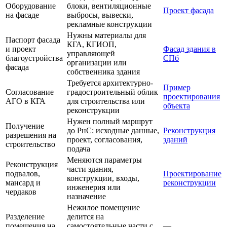
Оборудование
блоки, вентиляционные
Проект фасада
на фасаде
выбросы, вывески,
рекламные конструкции
Нужны материалы для
Паспорт фасада
КГА, КГИОП,
и проект
Фасад здания в
управляющей
благоустройства
СПб
организации или
фасада
собственника здания
Требуется архитектурно-
Пример
Согласование
градостроительный облик
проектирования
АГО в КГА
для строительства или
объекта
реконструкции
Нужен полный маршрут
Получение
до РнС: исходные данные,
Реконструкция
разрешения на
проект, согласования,
зданий
строительство
подача
Меняются параметры
Реконструкция
части здания,
подвалов,
Проектирование
конструкции, входы,
мансард и
реконструкции
инженерия или
чердаков
назначение
Нежилое помещение
Разделение
делится на
помещения на
самостоятельные части с
—