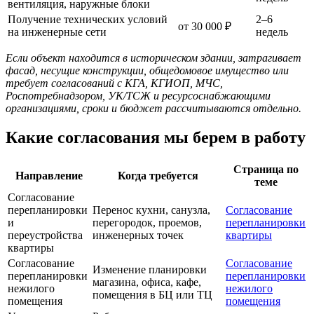
вентиляция, наружные блоки
Получение технических условий
2–6
от 30 000 ₽
на инженерные сети
недель
Если объект находится в историческом здании, затрагивает
фасад, несущие конструкции, общедомовое имущество или
требует согласований с КГА, КГИОП, МЧС,
Роспотребнадзором, УК/ТСЖ и ресурсоснабжающими
организациями, сроки и бюджет рассчитываются отдельно.
Какие согласования мы берем в работу
Страница по
Направление
Когда требуется
теме
Согласование
перепланировки
Перенос кухни, санузла,
Согласование
и
перегородок, проемов,
перепланировки
переустройства
инженерных точек
квартиры
квартиры
Согласование
Согласование
Изменение планировки
перепланировки
перепланировки
магазина, офиса, кафе,
нежилого
нежилого
помещения в БЦ или ТЦ
помещения
помещения