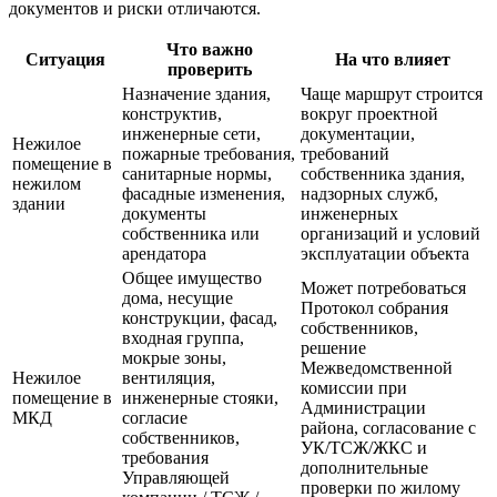
документов и риски отличаются.
Что важно
Ситуация
На что влияет
проверить
Назначение здания,
Чаще маршрут строится
конструктив,
вокруг проектной
инженерные сети,
документации,
Нежилое
пожарные требования,
требований
помещение в
санитарные нормы,
собственника здания,
нежилом
фасадные изменения,
надзорных служб,
здании
документы
инженерных
собственника или
организаций и условий
арендатора
эксплуатации объекта
Общее имущество
Может потребоваться
дома, несущие
Протокол собрания
конструкции, фасад,
собственников,
входная группа,
решение
мокрые зоны,
Межведомственной
Нежилое
вентиляция,
комиссии при
помещение в
инженерные стояки,
Администрации
МКД
согласие
района, согласование с
собственников,
УК/ТСЖ/ЖКС и
требования
дополнительные
Управляющей
проверки по жилому