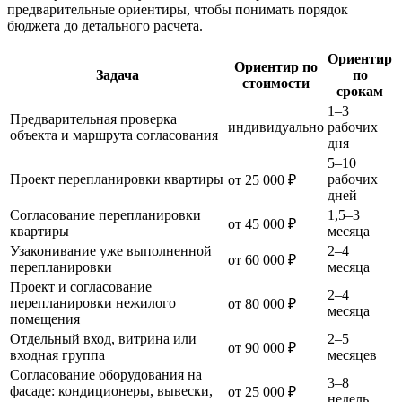
предварительные ориентиры, чтобы понимать порядок
бюджета до детального расчета.
Ориентир
Ориентир по
Задача
по
стоимости
срокам
1–3
Предварительная проверка
индивидуально
рабочих
объекта и маршрута согласования
дня
5–10
Проект перепланировки квартиры
рабочих
от 25 000 ₽
дней
Согласование перепланировки
1,5–3
от 45 000 ₽
квартиры
месяца
Узаконивание уже выполненной
2–4
от 60 000 ₽
перепланировки
месяца
Проект и согласование
2–4
перепланировки нежилого
от 80 000 ₽
месяца
помещения
Отдельный вход, витрина или
2–5
от 90 000 ₽
входная группа
месяцев
Согласование оборудования на
3–8
фасаде: кондиционеры, вывески,
от 25 000 ₽
недель