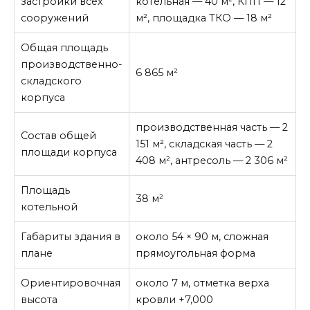
застройки всех
котельная — 40 м², КПП — 12
сооружений
м², площадка ТКО — 18 м²
Общая площадь
производственно-
6 865 м²
складского
корпуса
производственная часть — 2
Состав общей
151 м², складская часть — 2
площади корпуса
408 м², антресоль — 2 306 м²
Площадь
38 м²
котельной
Габариты здания в
около 54 × 90 м, сложная
плане
прямоугольная форма
Ориентировочная
около 7 м, отметка верха
высота
кровли +7,000