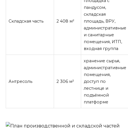
площадка с
пандусом,
складская
Складская часть
2 408 м²
площадь, ВРУ,
административные
и санитарные
помещения, ИТП,
входная группа
хранение сырья,
административные
помещения,
Антресоль
2 306 м²
доступ по
лестнице и
подъёмной
платформе